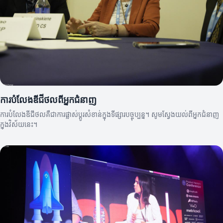
ការបំលែងឌីជីថលពីអ្នកជំនាញ
ការបំលែងឌីជីថលគឺជាការផ្លាស់ប្តូរសំខាន់ក្នុងទីផ្សារបច្ចុប្បន្ន។ សូមស្វែងយល់ពីអ្នកជំនាញ
ក្នុងវិស័យនេះ។