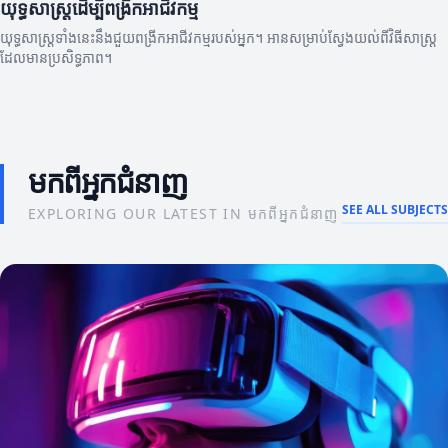
យុទ្ធសាស្ត្រដើម្បីពង្រីកអាជីវកម្ម
យុទ្ធសាស្ត្រទាំងនេះនឹងជួយពង្រីកអាជីវកម្មរបស់អ្នក។ អានសម្រាប់ស្វែងយល់ពីវិធីសាស្ត្រ
ដែលមានប្រសិទ្ធភាព។
មកពីអ្នកជំនាញ
SEE ALL SUBJECTS
EXPLORING OUR LATEST IN មកពីអ្នកជំនាញ