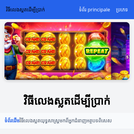
វិធីលេងស្លតដើម្បីប្រាក់
ទំព័រ principale
ប្រភេទ
វិធីលេងស្លតដើម្បីប្រាក់
ទំព័រដើម
វិធីលេងស្លត
យុទ្ធសាស្ត្រ
មកពីអ្នកជំនាញ
អត្ថបទពិសេស