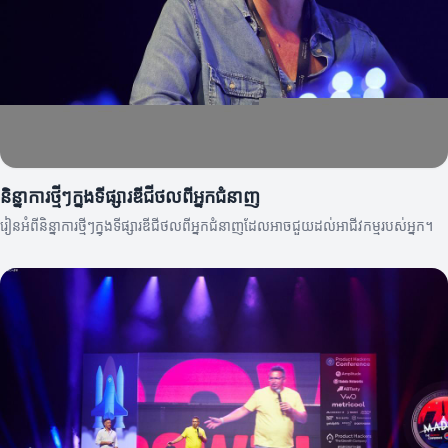
និន្នាការថ្មីៗក្នុងទីផ្សារឌីជីថលពីអ្នកជំនាញ
រៀនអំពីនិន្នាការថ្មីៗក្នុងទីផ្សារឌីជីថលពីអ្នកជំនាញដែលអាចជួយដល់អាជីវកម្មរបស់អ្នក។