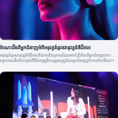
ចំណេះដឹងពីអ្នកជំនាញអំពីអនុវត្តន៍នូវនវានុវត្តន៍ឌីជីថល
អនុវត្តន៍នូវនវានុវត្តន៍ឌីជីថលគឺជាការពិតប្រាកដដែលអាចបំភ្លឺមើលពីអ្នកជំនាញបាន។
អត្ថបទនេះនឹងពិភាក្សាអំពីវិធីសាស្ត្រនិងយុទ្ធសាស្ត្រដែលអ្នកជំនាញពូកែបានចែករំលែក។