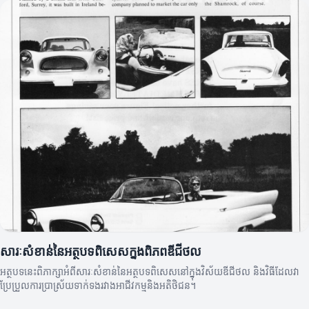
សារៈសំខាន់នៃអត្ថបទពិសេសក្នុងពិភពឌីជីថល
អត្ថបទនេះពិភាក្សាអំពីសារៈសំខាន់នៃអត្ថបទពិសេសនៅក្នុងវិស័យឌីជីថល និងវិធីដែលវា
ប្រែប្រួលការប្រាស្រ័យទាក់ទងរវាងអាជីវកម្មនិងអតិថិជន។