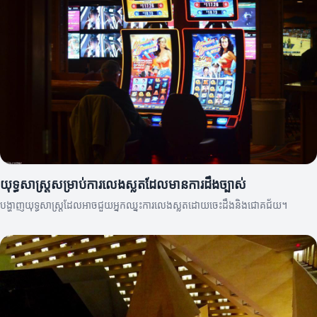
យុទ្ធសាស្ត្រសម្រាប់ការលេងស្លតដែលមានការដឹងច្បាស់
បង្ហាញយុទ្ធសាស្ត្រដែលអាចជួយអ្នកឈ្នះការលេងស្លតដោយចេះដឹងនិងជោគជ័យ។