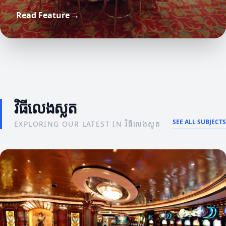
យុទ្ធសាស្ត្រ
→
Read Feature
យុទ្ធសាស្ត្រដ៏មានប្រសិទ្ធភាពសម្រាប់ការកំណត់
មកពីអ្នកជំនាញ
គោលបំណង
ចំណេះដឹងពីអ្នកជំនាញអំពីអនុវត្តន៍នូវនវានុវត្តន៍ឌីជីថល
វិធីលេងស្លត
SEE ALL SUBJECTS
EXPLORING OUR LATEST IN វិធីលេងស្លត