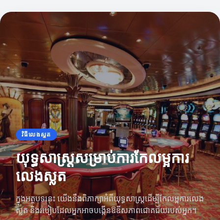
វិធីលេងស្លត
យុទ្ធសាស្ត្រសម្រាប់ការកែលម្អការ
លេងស្លត
ក្នុងអត្ថបទនេះ យើងនឹងពិភាក្សាអំពីយុទ្ធសាស្ត្រដើម្បីកែលម្អការលេង
ស្លត និងរបៀបដែលអ្នកអាចបង្កើនឱឌីសភាពជោគជ័យរបស់អ្នក។