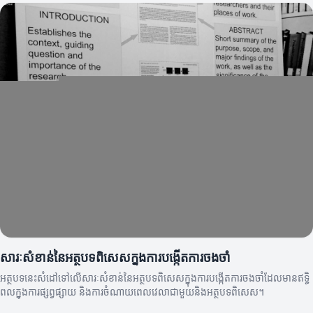
សារៈសំខាន់នៃអត្ថបទពិសេសក្នុងការបង្កើតការចងចាំ
អត្ថបទនេះសំដៅទៅលើសារៈសំខាន់នៃអត្ថបទពិសេសក្នុងការបង្កើតការចងចាំដែលមានឥទ្ធិ
ពលក្នុងការផ្សព្វផ្សាយ និងការចំណាយពេលវេលាជាមួយនិងអត្ថបទពិសេស។