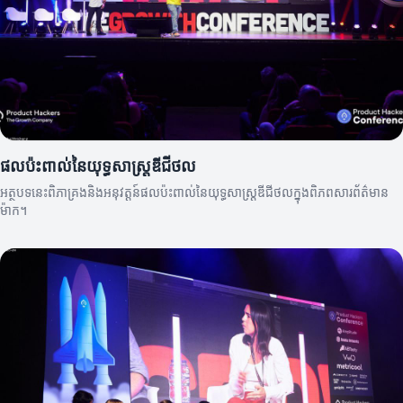
ផលប៉ះពាល់នៃយុទ្ធសាស្ត្រឌីជីថល
អត្ថបទនេះពិភាគ្រងនិងអនុវត្តន៍ផលប៉ះពាល់នៃយុទ្ធសាស្ត្រឌីជីថលក្នុងពិភពសារព័ត៌មាន
ម៉ាក។