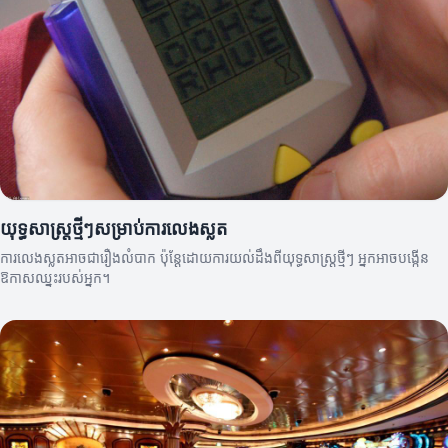
យុទ្ធសាស្ត្រថ្មីៗសម្រាប់ការលេងស្លត
ការលេងស្លតអាចជារឿងលំបាក ប៉ុន្តែដោយការយល់ដឹងពីយុទ្ធសាស្ត្រថ្មីៗ អ្នកអាចបង្កើន
ឱកាសឈ្នះរបស់អ្នក។