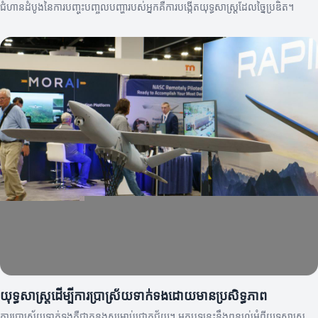
ជំហានដំបូងនៃការបញ្ចុះបញ្ចូលបញ្ហារបស់អ្នកគឺការបង្កើតយុទ្ធសាស្ត្រដែលច្នៃប្រឌិត។
យុទ្ធសាស្ត្រដើម្បីការប្រាស្រ័យទាក់ទងដោយមានប្រសិទ្ធភាព
ការប្រាស្រ័យទាក់ទងគឺជាគន្លងសម្រាប់ជោគជ័យ។ អត្ថបទនេះនឹងពន្យល់អំពីយុទ្ធសាស្ត្រ