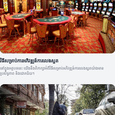
វិធីសម្រាប់ការអភិវឌ្ឍន៍ការលេងស្លត
នៅក្នុងអត្ថបទនេះ យើងនឹងពិភាក្សាអំពីវិធីសម្រាប់អភិវឌ្ឍន៍ការលេងស្លតយ៉ាងមាន
ប្រសិទ្ធភាព និងជោគជ័យ។