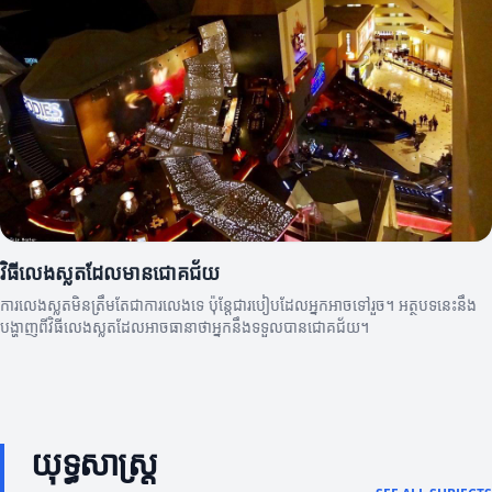
វិធីលេងស្លតដែលមានជោគជ័យ
ការលេងស្លតមិនត្រឹមតែជាការលេងទេ ប៉ុន្តែជារបៀបដែលអ្នកអាចទៅរួច។ អត្ថបទនេះនឹង
បង្ហាញពីវិធីលេងស្លតដែលអាចធានាថាអ្នកនឹងទទួលបានជោគជ័យ។
យុទ្ធសាស្ត្រ