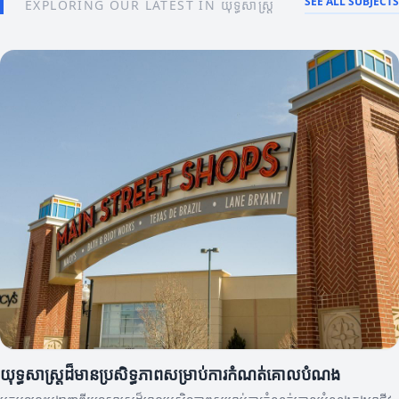
SEE ALL SUBJECTS
EXPLORING OUR LATEST IN យុទ្ធសាស្ត្រ
យុទ្ធសាស្ត្រដ៏មានប្រសិទ្ធភាពសម្រាប់ការកំណត់គោលបំណង