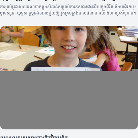
ការគ្រប់គ្រងពេលវេលាជាគន្លងសំខាន់សម្រាប់ការកសាងជោគជ័យក្នុងជីវិត និងអាជីវកម្ម។
ចូរទស្សនា យុទ្ធសាស្ត្រដែលអាចជួយឱ្យអ្នកគ្រប់គ្រងពេលវេលាបានយ៉ាងមានប្រសិទ្ធភាព។