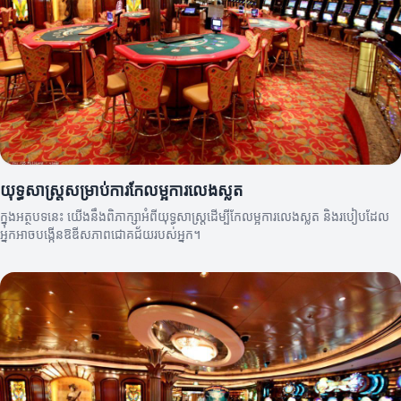
យុទ្ធសាស្ត្រសម្រាប់ការកែលម្អការលេងស្លត
ក្នុងអត្ថបទនេះ យើងនឹងពិភាក្សាអំពីយុទ្ធសាស្ត្រដើម្បីកែលម្អការលេងស្លត និងរបៀបដែល
អ្នកអាចបង្កើនឱឌីសភាពជោគជ័យរបស់អ្នក។