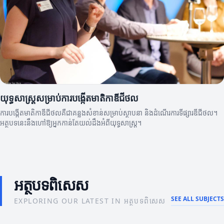
យុទ្ធសាស្ត្រសម្រាប់ការបង្កើតមាតិកាឌីជីថល
ការបង្កើតមាតិកាឌីជីថលគឺជាគន្លងសំខាន់សម្រាប់ស្ថាបនា និងដំណើរការទីផ្សារឌីជីថល។
អត្ថបទនេះនឹងហៅឱ្យអ្នកកាន់តែយល់ដឹងអំពីយុទ្ធសាស្ត្រ។
អត្ថបទពិសេស
SEE ALL SUBJECTS
EXPLORING OUR LATEST IN អត្ថបទពិសេស