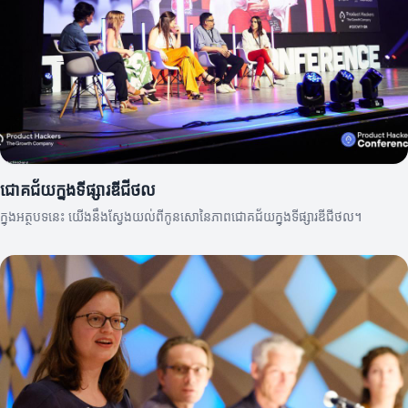
ជោគជ័យក្នុងទីផ្សារឌីជីថល
ក្នុងអត្ថបទនេះ យើងនឹងស្វែងយល់ពីកូនសោនៃភាពជោគជ័យក្នុងទីផ្សារឌីជីថល។