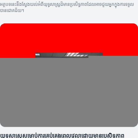
អត្ថបទនេះនឹងស្វែងយល់អំពីយុទ្ធសាស្ត្រដ៏មានប្រសិទ្ធភាពដែលអាចជួយអ្នកក្នុងការទទួល
បានជោគជ័យ។
យុទ្ធសាស្ត្រសម្រាប់ការគ្រប់គ្រងពេលវេលាដោយមានប្រសិទ្ធភាព