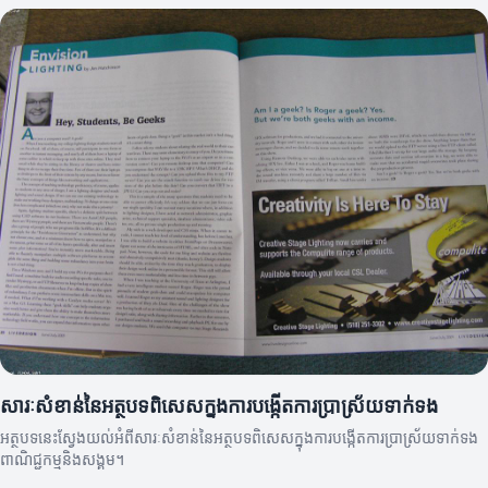
សារៈសំខាន់នៃអត្ថបទពិសេសក្នុងការបង្កើតការប្រាស្រ័យទាក់ទង
អត្ថបទនេះស្វែងយល់អំពីសារៈសំខាន់នៃអត្ថបទពិសេសក្នុងការបង្កើតការប្រាស្រ័យទាក់ទង
ពាណិជ្ជកម្មនិងសង្គម។