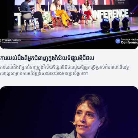
ការយល់ដឹងពីអ្នកជំនាញក្នុងវិស័យទីផ្សារឌីជីថល
ការយល់ដឹងពីអ្នកជំនាញក្នុងវិស័យទីផ្សារឌីជីថលជួយឱ្យអ្នកប្រើប្រាស់ពិចារណាពីយុទ្ធ
សាស្ត្រសម្រាប់ការអភិវឌ្ឍន៍ធនធានយ៉ាងមានប្រសិទ្ធភាព។