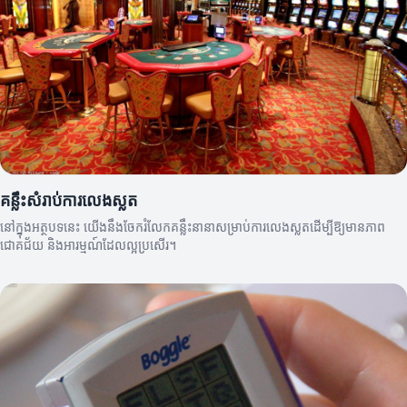
គន្លឹះសំរាប់ការលេងស្លត
នៅក្នុងអត្ថបទនេះ យើងនឹងចែករំលែកគន្លឹះនានាសម្រាប់ការលេងស្លតដើម្បីឱ្យមានភាព
ជោគជ័យ និងអារម្មណ៍ដែលល្អប្រសើរ។