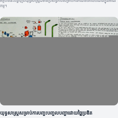
អត្ថបទនេះបង្ហាញពីយុទ្ធសាស្ត្រដ៏មានប្រសិទ្ធភាពសម្រាប់ការកំណត់គោលបំណងក្នុងអាជីវ
កម្ម។
យុទ្ធសាស្ត្រសម្រាប់ការបញ្ចុះបញ្ចូលបញ្ហាដោយច្នៃប្រឌិត