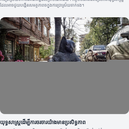
ដែលអាចជួយបង្កើនសមត្ថភាពចក្នុងការប្រាស្រ័យទាក់ទង។
យុទ្ធសាស្ត្រដើម្បីការចរចារយ៉ាងមានប្រសិទ្ធភាព