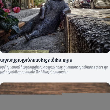
យុទ្ធសាស្ត្រសម្រាប់ការលេងស្លតយ៉ាងមានឆ្លាត
សូមស្វែងយល់អំពីយុទ្ធសាស្ត្រដែលអាចជួយអ្នកឈ្នះក្នុងការលេងស្លតយ៉ាងមានឆ្លាត។ អ្នក
ត្រូវតែស្គាល់ពីក្បាលអារម្មណ៍ និងគំនិតផ្តល់ស្នាមឈាម។