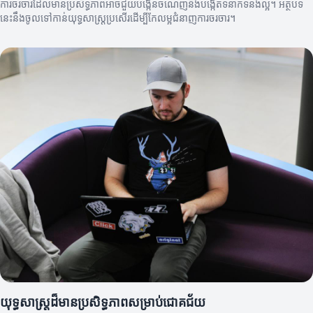
ការចរចារដែលមានប្រសិទ្ធភាពអាចជួយបង្កើនចំណេញនិងបង្កើតទំនាក់ទំនងល្អ។ អត្ថបទ
នេះនឹងចូលទៅកាន់យុទ្ធសាស្ត្រប្រសើរដើម្បីកែលម្អជំនាញការចរចារ។
យុទ្ធសាស្ត្រដ៏មានប្រសិទ្ធភាពសម្រាប់ជោគជ័យ