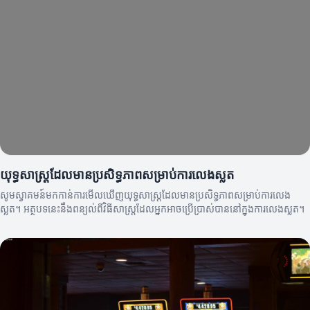
យុទ្ធសាស្ត្រដែលមានប្រសិទ្ធភាពសម្រាប់ការលេងស្លត
សូមស្វាគមន៍មកកាន់ការមើលឃើញយុទ្ធសាស្ត្រដែលមានប្រសិទ្ធភាពសម្រាប់ការលេង
ស្លត។ អត្ថបទនេះនឹងពន្យល់ពីវិធីសាស្ត្រដែលអ្នកអាចប្រើប្រាស់បាននៅក្នុងការលេងស្លត។