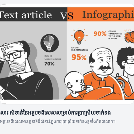
សារៈសំខាន់នៃអត្ថបទពិសេសសម្រាប់ការប្រាស្រ័យទាក់ទង
អត្ថបទពិសេសមានតួនាទីដ៏សំខាន់ក្នុងការប្រាស្រ័យទាក់ទងទូទាំងពិភពលោក។