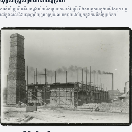
យុទ្ធសាស្ត្រសម្រាប់ការគិតច្នៃប្រឌិត
ការគិតច្នៃប្រឌិតគឺជាគន្លងសំខាន់សម្រាប់ការអភិវឌ្ឍន៍ និងសមត្ថភាពក្នុងអាជីវកម្ម។ អត្ថ
នៅក្នុងននេះនឹងបង្ហាញពីយុទ្ធសាស្ត្រដែលអាចជួយដល់អ្នកក្នុងការគិតច្នៃប្រឌិត។