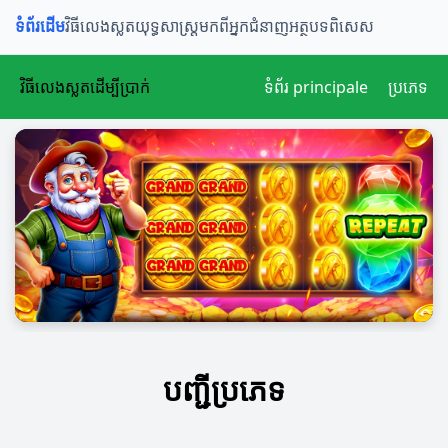
ទំព័រដើម
វិធីលេងស្លត
យុទ្ធសាស្ត្រ
មកពីអ្នកជំនាញ
អត្ថបទពិសេស
វិធីលេងស្លតដើម្បីប្រាក់
ទំព័រ principale
ប្រភេទ
បញ្ជីប្រភេទ