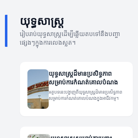
យុទ្ធសាស្ត្រ
រៀបរាប់យុទ្ធសាស្ត្រដើម្បីឆ្លើយតបទៅនឹងបញ្ហា
ផ្សេងៗក្នុងការលេងស្លត។
យុទ្ធសាស្ត្រដ៏មានប្រសិទ្ធភាព
សម្រាប់ការកំណត់គោលបំណង
អត្ថបទនេះបង្ហាញពីយុទ្ធសាស្ត្រដ៏មានប្រសិទ្ធភាព
សម្រាប់ការកំណត់គោលបំណងក្នុងអាជីវកម្ម។