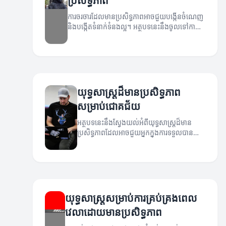
ប្រសិទ្ធភាព
ការចរចារដែលមានប្រសិទ្ធភាពអាចជួយបង្កើនចំណេញ
និងបង្កើតទំនាក់ទំនងល្អ។ អត្ថបទនេះនឹងចូលទៅកាន់
យុទ្ធសាស្ត្រប្រសើរដើម្បីកែលម្អជំនាញការចរចារ។
យុទ្ធសាស្ត្រដ៏មានប្រសិទ្ធភាព
សម្រាប់ជោគជ័យ
អត្ថបទនេះនឹងស្វែងយល់អំពីយុទ្ធសាស្ត្រដ៏មាន
ប្រសិទ្ធភាពដែលអាចជួយអ្នកក្នុងការទទួលបាន
ជោគជ័យ។
យុទ្ធសាស្ត្រសម្រាប់ការគ្រប់គ្រងពេល
វេលាដោយមានប្រសិទ្ធភាព