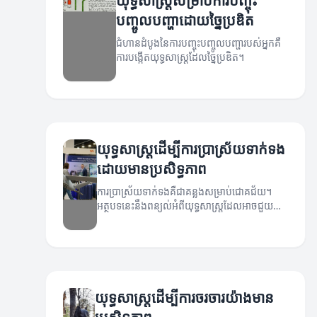
យុទ្ធសាស្ត្រសម្រាប់ការបញ្ចុះ
បញ្ចូលបញ្ហាដោយច្នៃប្រឌិត
ជំហានដំបូងនៃការបញ្ចុះបញ្ចូលបញ្ហារបស់អ្នកគឺ
ការបង្កើតយុទ្ធសាស្ត្រដែលច្នៃប្រឌិត។
យុទ្ធសាស្ត្រដើម្បីការប្រាស្រ័យទាក់ទង
ដោយមានប្រសិទ្ធភាព
ការប្រាស្រ័យទាក់ទងគឺជាគន្លងសម្រាប់ជោគជ័យ។
អត្ថបទនេះនឹងពន្យល់អំពីយុទ្ធសាស្ត្រដែលអាចជួយ
បង្កើនសមត្ថភាពចក្នុងការប្រាស្រ័យទាក់ទង។
យុទ្ធសាស្ត្រដើម្បីការចរចារយ៉ាងមាន