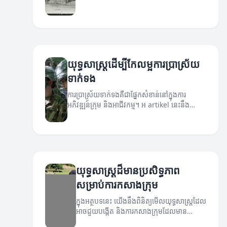
យុទ្ធសាស្ត្រដើម្បីកែលម្អការប្រាស្រ័យ
ទាក់ទង
ការប្រាស្រ័យទាក់ទងគឺជាផ្នែកសំខាន់នៅក្នុងការ
អភិវឌ្ឍន៍ក្រុម និងអាជីវកម្ម។ អ artikel នេះនឹង
អញ្ជើញយុទ្ធសាស្ត្រដ៏មានប្រសិទ្ធភាពសម្រាប់ការ
ប្រាស្រ័យទាក់ទង។
យុទ្ធសាស្ត្រដ៏មានប្រសិទ្ធភាព
សម្រាប់ការកសាងក្រុម
ក្នុងអត្ថបទនេះ យើងនឹងពិនិត្យមើលយុទ្ធសាស្ត្រដែល
អាចជួយបង្កើត និងការកសាងក្រុមដែលមាន
ប្រសិទ្ធភាព។