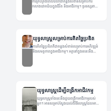
ការគ្រប់គ្រងពេលវេលាជាគន្លងសំខាន់សម្រាប់ការ
កសាងជោគជ័យក្នុងជីវិត និងអាជីវកម្ម។ ចូរទស្សនា
យុទ្ធសាស្ត្រដែលអាចជួយឱ្យអ្នកគ្រប់គ្រងពេលវេលាបាន
យ៉ាងមានប្រសិទ្ធភាព។
យុទ្ធសាស្ត្រសម្រាប់ការគិតច្នៃប្រឌិត
ការគិតច្នៃប្រឌិតគឺជាគន្លងសំខាន់សម្រាប់ការអភិវឌ្ឍន៍
និងសមត្ថភាពក្នុងអាជីវកម្ម។ អត្ថនៅក្នុងននេះនឹង
បង្ហាញពីយុទ្ធសាស្ត្រដែលអាចជួយដល់អ្នកក្នុងការគិតច្នៃ
ប្រឌិត។
យុទ្ធសាស្ត្រដើម្បីពង្រីកអាជីវកម្ម
យុទ្ធសាស្ត្រទាំងនេះនឹងជួយពង្រីកអាជីវកម្មរបស់
អ្នក។ អានសម្រាប់ស្វែងយល់ពីវិធីសាស្ត្រដែលមាន
ប្រសិទ្ធភាព។