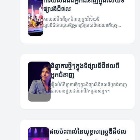
ការយល់ដឹងពីអ្នកជំនាញក្នុងវិស័យទី
ផ្សារឌីជីថល
ការយល់ដឹងពីអ្នកជំនាញក្នុងវិស័យទី
ផ្សារឌីជីថលជួយឱ្យអ្នកប្រើប្រាស់ពិចារណាពីយុទ្ធ
សាស្ត្រសម្រាប់ការអភិវឌ្ឍន៍ធនធានយ៉ាងមាន
ប្រសិទ្ធភាព។
និន្នាការថ្មីៗក្នុងទីផ្សារឌីជីថលពី
អ្នកជំនាញ
រៀនអំពីនិន្នាការថ្មីៗក្នុងទីផ្សារឌីជីថលពីអ្នកជំនាញ
ដែលអាចជួយដល់អាជីវកម្មរបស់អ្នក។
ផលប៉ះពាល់នៃយុទ្ធសាស្ត្រឌីជីថល