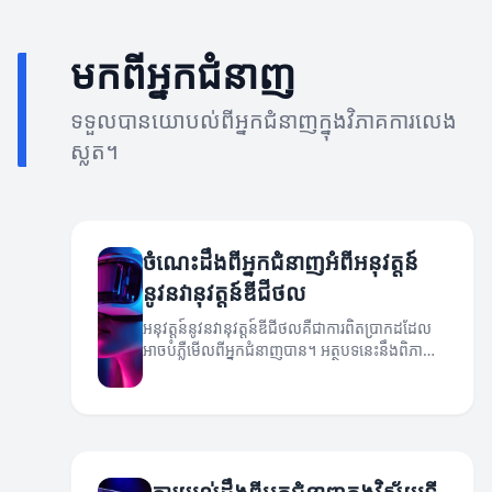
មកពីអ្នកជំនាញ
ទទួលបានយោបល់ពីអ្នកជំនាញក្នុងវិភាគការលេង
ស្លត។
ចំណេះដឹងពីអ្នកជំនាញអំពីអនុវត្តន៍
នូវនវានុវត្តន៍ឌីជីថល
អនុវត្តន៍នូវនវានុវត្តន៍ឌីជីថលគឺជាការពិតប្រាកដដែល
អាចបំភ្លឺមើលពីអ្នកជំនាញបាន។ អត្ថបទនេះនឹងពិភាក្សា
អំពីវិធីសាស្ត្រនិងយុទ្ធសាស្ត្រដែលអ្នកជំនាញពូកែបាន
ចែករំលែក។