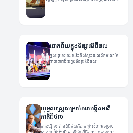
នេះ។
ជោគជ័យក្នុងទីផ្សារឌីជីថល
ក្នុងអត្ថបទនេះ យើងនឹងស្វែងយល់ពីកូនសោនៃ
ភាពជោគជ័យក្នុងទីផ្សារឌីជីថល។
យុទ្ធសាស្ត្រសម្រាប់ការបង្កើតមាតិ
កាឌីជីថល
ការបង្កើតមាតិកាឌីជីថលគឺជាគន្លងសំខាន់សម្រាប់
ស្ថាបនា និងដំណើរការទីផ្សារឌីជីថល។ អត្ថបទនេះ