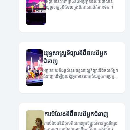
អត្ថបទនេះពិភាគ្រងនិងអនុវត្តន៍ផលប៉ះពាល់នៃ
យុទ្ធសាស្ត្រឌីជីថលក្នុងពិភពសារព័ត៌មានម៉ាក។
យុទ្ធសាស្ត្រទីផ្សារឌីជីថលពីអ្នក
ជំនាញ
អត្ថបទនេះនឹងផ្តល់នូវយុទ្ធសាស្ត្រទីផ្សារឌីជីថលពីអ្នក
ជំនាញ ដើម្បីជួយឱ្យអ្នកមានជោគជ័យក្នុងការប្រកួត
ប្រជែង។
ការបំលែងឌីជីថលពីអ្នកជំនាញ
ការបំលែងឌីជីថលគឺជាការផ្លាស់ប្តូរសំខាន់ក្នុងទីផ្សារ
បច្ចុប្បន្ន។ សូមស្វែងយល់ពីអ្នកជំនាញក្នុងវិស័យ