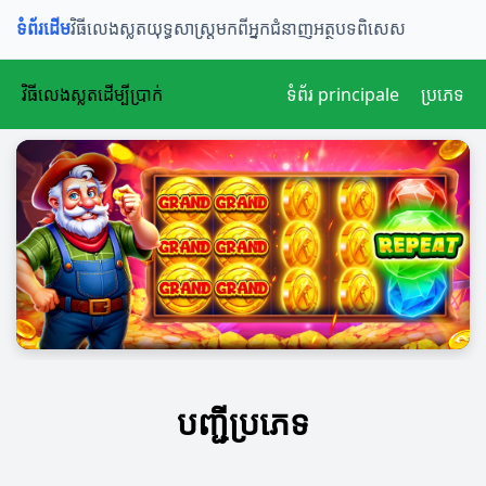
ទំព័រដើម
វិធីលេងស្លត
យុទ្ធសាស្ត្រ
មកពីអ្នកជំនាញ
អត្ថបទពិសេស
វិធីលេងស្លតដើម្បីប្រាក់
ទំព័រ principale
ប្រភេទ
បញ្ជីប្រភេទ