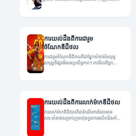
នឹងហៅឱ្យអ្នកកាន់តែយល់ដឹងអំពីយុទ្ធសាស្ត្រ។
ការយល់ដឹងពីការជារួម
ចំណែកឌីជីថល
ការជារួមចំណែកឌីជីថលគឺជាផ្នែកសំខាន់នៃយុទ្ធ
សាស្ត្រទីផ្សារធ៏មានប្រសិទ្ធភាព។ រកមើលពីអ្នក
ជំនាញអំពីយុទ្ធសាស្ត្រនេះ។
ការយល់ដឹងពីការលាក់ម៉ាកឌីជីថល
ការលាក់ម៉ាកឌីជីថលគឺជាដំណើរការដែលមាន
សារៈសំខាន់សម្រាប់ក្រុមហ៊ុនក្នុងការផលិតនិងគាំទ្រ
ទំនាក់ទំនងជាមួយភ្ញៀវ។