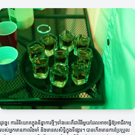
ដូច្នេះ ការវិនិយោគក្នុងនិន្នាការថ្មីៗទាំងនេះគឺជាវិធីមួយដែលអាចធ្វើឱ្យអាជីវកម្ម
របស់អ្នកមានភាពរឹងមាំ និងមានសសិទ្ធិក្នុងទីផ្សារ។ បានកើតមានការប្រែប្រួល