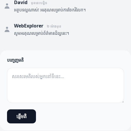
David
មុននេះបន្តិច
អត្ថបទល្អណាស់! អរគុណសម្រាប់ការចែករំលែក។
WebExplorer
២ ម៉ោងមុន
សូមអរគុណសម្រាប់ព័ត៌មានដ៏ល្អនេះ។
បញ្ចេញមតិ
ផ្ញើមតិ