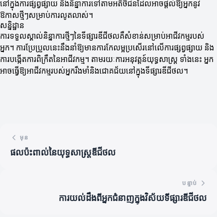
នៅក្នុងការផ្សព្វផ្សាយ និងនិន្នាការទៅតាមអតិថិជនដែលអាចផ្តល់ឱ្យអ្នកនូវ
ឱកាសថ្មីៗសម្រាប់ការលូតលាស់។
សន្និដ្ឋាន
ការទទួលស្គាល់និន្នាការថ្មីៗនៃទីផ្សារឌីជីថលគឺសំខាន់សម្រាប់អាជីវកម្មរបស់
អ្នក។ ការប្រែប្រួលនេះនឹងនាំឱ្យមានការកែលម្អប្រសើរនៅលើការផ្សព្វផ្សាយ និង
ការបង្កើតការពិក្រឹតនៃអាជីវកម្ម។ តាមរយៈការអនុវត្តន៍យុទ្ធសាស្ត្រ ទាំងនេះ អ្នក
អាចធ្វើឱ្យអាជីវកម្មរបស់អ្នករឹងមាំនិងជោគជ័យនៅក្នុងទីផ្សារឌីជីថល។
មុន
ផលប៉ះពាល់នៃយុទ្ធសាស្ត្រឌីជីថល
បន្ទាប់
ការយល់ដឹងពីអ្នកជំនាញក្នុងវិស័យទីផ្សារឌីជីថល