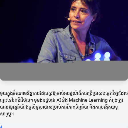
មួយក្នុងចំណោមនិន្នាការដែលគួរឱ្យចាប់អារម្មណ៍គឺការប្រើប្រាស់បច្ចេកវិទ្យាដែល
ឆ្ពោះទៅរកឌីជីថល។ មុខងារដូចជា AI និង Machine Learning កំពុងត្រូវ
បានអនុវត្តន៍យ៉ាងទូលំទូលាយសម្រាប់ការវិភាគទិន្នន័យ និងការបង្កើតយុទ្ធ
សាស្ត្រ។