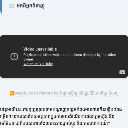
📰
មកពីអ្នកជំនាញ
▶
Watch Video related to: និន្នាការថ្មីៗក្នុងទីផ្សារឌីជីថលពីអ្នកជំនាញ
បន្ថែមលើនេះ ការផ្សព្វផ្សាយតាមបណ្តាញសង្គមកំពុងមានការកើនឡើងយ៉ាង
ច្រើន។ ដោយសារតែសមត្ថភាពក្នុងការចូលដំណើរការដល់ក្រុមហ៊ុន និង
អតិថិជន ជាពិសេសពេលដែលមានការផ្លាស់ប្តូរ និងការសហការណ៍។