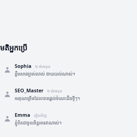
មតិអ្នកប្រើ
Sophia
២ ម៉ោងមុន
ខ្លឹមសារច្បាស់លាស់ ងាយយល់ណាស់។
SEO_Master
២ ម៉ោងមុន
អរគុណច្រើនដែលបានផ្តល់ចំណេះដឹងថ្មីៗ។
Emma
ម្សិលមិញ
ខ្ញុំពិតជាចូលចិត្តអានវាណាស់។