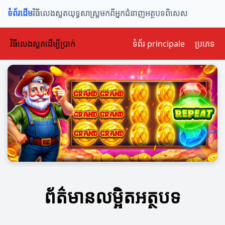
ទំព័រដើម
វិធីលេងស្លត
យុទ្ធសាស្ត្រ
មកពីអ្នកជំនាញ
អត្ថបទពិសេស
វិធីលេងស្លតដើម្បីប្រាក់
ទំព័រ principale
ប្រភេទ
ព័ត៌មានលម្អិតអត្ថបទ