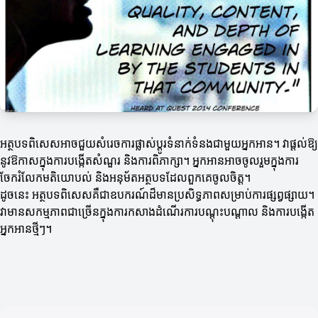
អត្ថបទពិសេសអាចជួយសំរេចការផ្លាស់ប្តូរទំនាក់ទំនងជាមួយអ្នកអាន។ វាផ្តល់ឱ្យ
នូវឱកាសក្នុងការបង្កើតសំណួរ និងការពិភាក្សា។ អ្នកអានអាចចូលរួមក្នុងការ
ចែករំលែកមតិយោបល់ និងអនុម័តអត្ថបទដែលពួកគេចូលចិត្ត។
ដូចនេះ អត្ថបទពិសេសគឺជាឧបករណ៍ដ៏មានប្រសិទ្ធភាពសម្រាប់ការផ្សព្វផ្សាយ។
វាមានសកម្មភាពជាច្រើនក្នុងការកសាងដំណើរការបណ្តុះបណ្តាល និងការបង្កើត
អ្នកអានថ្មីៗ។