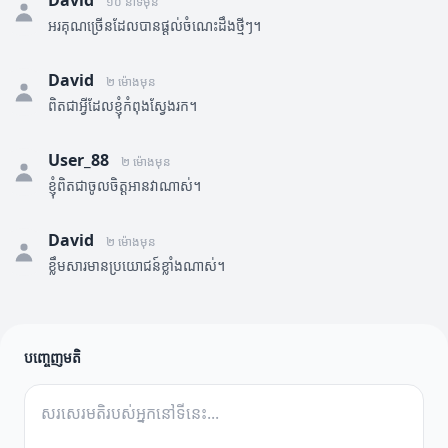
David
១០ នាទីមុន
អរគុណច្រើនដែលបានផ្តល់ចំណេះដឹងថ្មីៗ។
David
២ ម៉ោងមុន
ពិតជាអ្វីដែលខ្ញុំកំពុងស្វែងរក។
User_88
២ ម៉ោងមុន
ខ្ញុំពិតជាចូលចិត្តអានវាណាស់។
David
២ ម៉ោងមុន
ខ្លឹមសារមានប្រយោជន៍ខ្លាំងណាស់។
បញ្ចេញមតិ