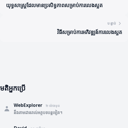
យុទ្ធសាស្ត្រដែលមានប្រសិទ្ធភាពសម្រាប់ការលេងស្លត
បន្ទាប់
វិធីសម្រាប់ការអភិវឌ្ឍន៍ការលេងស្លត
មតិអ្នកប្រើ
WebExplorer
២ ម៉ោងមុន
នឹងតាមដានរាល់អត្ថបទបន្តទៀត។