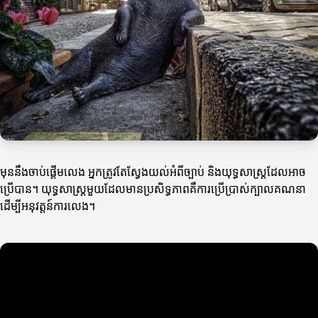
មុននឹងចាប់ផ្ដើមលេង អ្នកត្រូវតែស្វែងយល់អំពីច្បាប់ និងយុទ្ធសាស្ត្រដែលអាច
ប្រើបាន។ យុទ្ធសាស្ត្រមួយដែលមានប្រសិទ្ធភាពគឺការប្រើប្រាស់ក្បាលគណនា
ដើម្បីអនុវត្តន៍ការលេង។