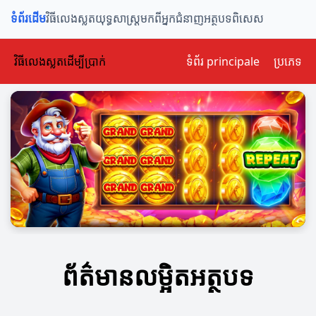
ទំព័រដើម
វិធីលេងស្លត
យុទ្ធសាស្ត្រ
មកពីអ្នកជំនាញ
អត្ថបទពិសេស
វិធីលេងស្លតដើម្បីប្រាក់
ទំព័រ principale
ប្រភេទ
ព័ត៌មានលម្អិតអត្ថបទ