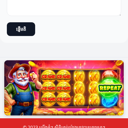
ផ្ញើមតិ
© 2023 យើងខ្ញុំ។ សិទ្ធិគ្រប់យ៉ាងត្រូវបានរក្សាទុក។