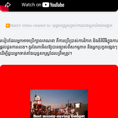
▶
Watch Video related to: យុទ្ធសាស្ត្រសម្រាប់ការលេងស្លតយ៉ាងមានឆ្លាត
របៀបដែលអ្នកអាចប្រើក្បាលគណនា គឺការប្រើប្រាស់ការវិភាគ និងនីតិវិធីក្នុងការ
ផ្តល់ជូនការលេង។ គួរតែរកមើលឱ្យបានច្បាស់ពីសកម្មភាព និងអ្នកប្រកួតផ្សេងៗ
ដើម្បីជួយអ្នកចាត់តាំងយុទ្ធសាស្ត្រដែលត្រឹមត្រូវ។