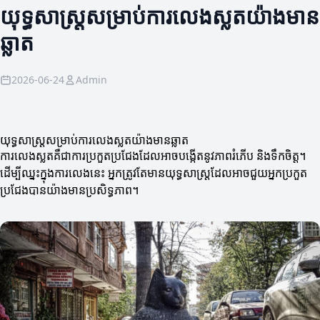
យុទ្ធសាស្ត្រសម្រាប់ការលេងស្លតយ៉ាងមាន
ឆ្លាត
2026-06-24
Admin
យុទ្ធសាស្ត្រសម្រាប់ការលេងស្លតយ៉ាងមានឆ្លាត
ការលេងស្លតគឺជាការប្រកួតប្រជែងដែលអាចបង្កើតនូវភាពរំភើប និងទឹកចិត្ត។
ដើម្បីឈ្នះក្នុងការលេងនេះ អ្នកត្រូវតែមានយុទ្ធសាស្ត្រដែលអាចជួយអ្នកប្រកួត
ប្រជែងបានយ៉ាងមានប្រសិទ្ធភាព។