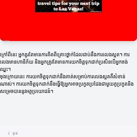
ក្រៅពីនេះ អ្នកគួរតែមានការគិតពីគ្រោះថ្នាក់ដែលជាប់នឹងការលេងស្លត។ ការ
លេងមានហានិភ័យ និងអ្នកត្រូវតែមានការយកចិត្តទុកដាក់ប្រសិនបើអ្នកចង់
ឈ្នះ។
ចុងក្រោយនេះ ការយកចិត្តទុកដាក់នឹងគាត់សម្រាប់ការលេងស្លតគឺសំខាន់
ណាស់។ ការយកចិត្តទុកដាក់នឹងធ្វើឱ្យអ្នកអាចប្រកួតប្រជែងជាមួយគូប្រកួតនិង
សម្រេចបាននូវអត្ថប្រយោជន៍។
មុន