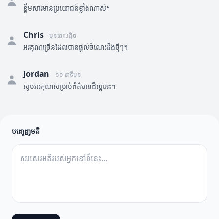
ខ្លឹមសារមានប្រយោជន៍ខ្លាំងណាស់។
Chris
មុននេះបន្តិច
អរគុណច្រើនដែលបានផ្តល់ចំណេះដឹងថ្មីៗ។
Jordan
១០ នាទីមុន
សូមអរគុណសម្រាប់ព័ត៌មានដ៏ល្អនេះ។
បញ្ចេញមតិ