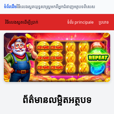
ទំព័រដើម
វិធីលេងស្លត
យុទ្ធសាស្ត្រ
មកពីអ្នកជំនាញ
អត្ថបទពិសេស
វិធីលេងស្លតដើម្បីប្រាក់
ទំព័រ principale
ប្រភេទ
ព័ត៌មានលម្អិតអត្ថបទ