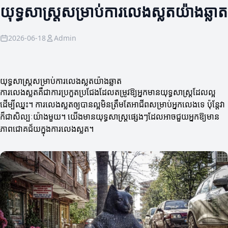
យុទ្ធសាស្ត្រសម្រាប់ការលេងស្លតយ៉ាងឆ្លាត
2026-06-18
Admin
យុទ្ធសាស្ត្រសម្រាប់ការលេងស្លតយ៉ាងឆ្លាត
ការលេងស្លតគឺជាការប្រកួតប្រជែងដែលតម្រូវឱ្យអ្នកមានយុទ្ធសាស្ត្រដែលល្អ
ដើម្បីឈ្នះ។ ការលេងស្លតឲ្យបានល្អមិនត្រឹមតែអាជីពសម្រាប់អ្នកលេងទេ ប៉ុន្តែវា
ក៏ជាសិល្បៈយ៉ាងមួយ។ យើងមានយុទ្ធសាស្ត្រផ្សេងៗដែលអាចជួយអ្នកឱ្យមាន
ភាពជោគជ័យក្នុងការលេងស្លត។