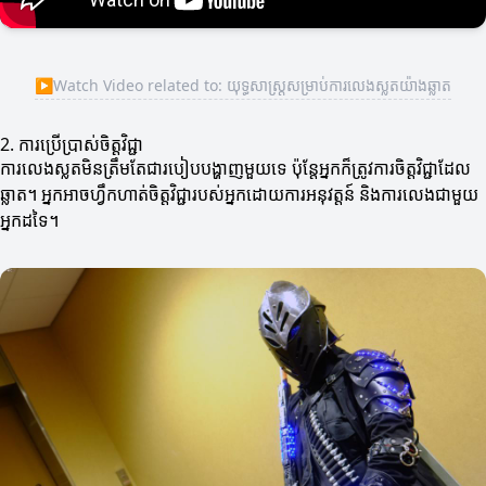
▶
Watch Video related to: យុទ្ធសាស្ត្រសម្រាប់ការលេងស្លតយ៉ាងឆ្លាត
2. ការប្រើប្រាស់ចិត្តវិជ្ជា
ការលេងស្លតមិនត្រឹមតែជារបៀបបង្ហាញមួយទេ ប៉ុន្តែអ្នកក៏ត្រូវការចិត្តវិជ្ជាដែល
ឆ្លាត។ អ្នកអាចហ្វឹកហាត់ចិត្តវិជ្ជារបស់អ្នកដោយការអនុវត្តន៍ និងការលេងជាមួយ
អ្នកដទៃ។