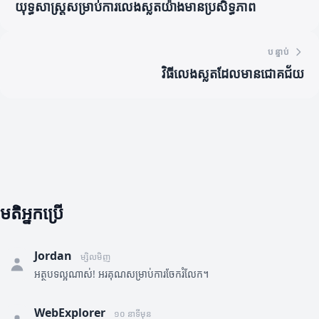
យុទ្ធសាស្ត្រសម្រាប់ការលេងស្លតយ៉ាងមានប្រសិទ្ធភាព
បន្ទាប់
វិធីលេងស្លតដែលមានជោគជ័យ
មតិអ្នកប្រើ
Jordan
ម្សិលមិញ
អត្ថបទល្អណាស់! អរគុណសម្រាប់ការចែករំលែក។
WebExplorer
១០ នាទីមុន