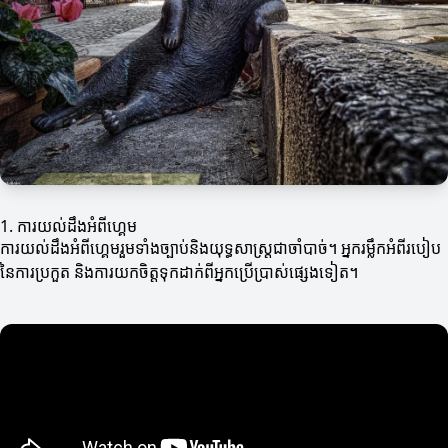
1. ការយល់ដឹងអំពីហ្គេម
ការយល់ដឹងអំពីហ្គេមរួមទាំងច្បាប់និងយុទ្ធសាស្ត្រជាចាំបាច់។ អ្នករម្លឹកអំពីរបៀប
នៃការប្រកួត និងការយកចិត្តទុកដាក់ពីអ្នកប្រើប្រាស់ផ្សេងទៀត។