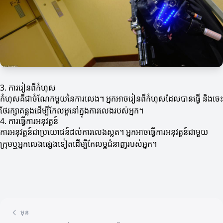
3. ការរៀនពីកំហុស
កំហុសគឺជាចំណែកមួយនៃការលេង។ អ្នកអាចរៀនពីកំហុសដែលបានធ្វើ និងចេះ
ថែរក្សាគន្លងដើម្បីកែលម្អនៅក្នុងការលេងរបស់អ្នក។
4. ការធ្វើការអនុវត្តន៍
ការអនុវត្តន៍ជាប្រយោជន៍ដល់ការលេងស្លត។ អ្នកអាចធ្វើការអនុវត្តន៍ជាមួយ
ក្រុមឬអ្នកលេងផ្សេងទៀតដើម្បីកែលម្អជំនាញរបស់អ្នក។
មុន