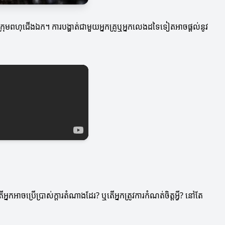
ងក្រុមពហុជើងឯក។ ការបង្ហាត់ជាមួយអ្នកគ្រូឬអ្នកលេងដទៃទៀតអាចផ្តល់នូវ
នកអាចប្រើប្រាស់ក្ដារតំណាងដែរ? ឬតើអ្នកត្រូវការកំណត់ចិត្តអ្វី? នៅតែ