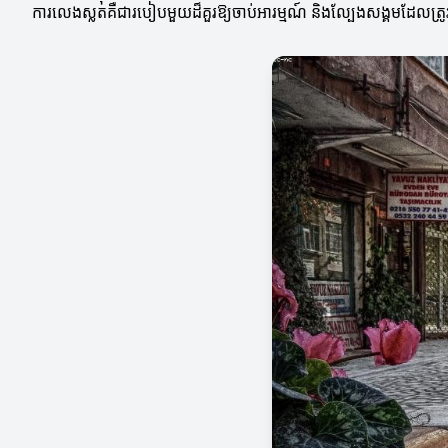
ការលេងស្លតគឺជារបៀបមួយដ៏គួរឱ្យចាប់អារម្មណ៍ និងល្បែងសង្គមដែលត្រូវក