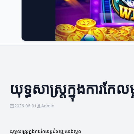
យុទ្ធសាស្ត្រក្នុងការកែ
2026-06-01
Admin
យុទ្ធសាស្ត្រក្នុងការកែលម្អជំនាញលេងស្លត