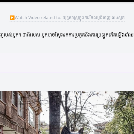
▶
Watch Video related to: យុទ្ធសាស្ត្រក្នុងការកែលម្អជំនាញលេងស្លត
អជំនាញរបស់អ្នក។ ជាពិសេស អ្នកអាចស្វែងរកការប្រកួតនិងការប្រឡូកកើតឡើងទា