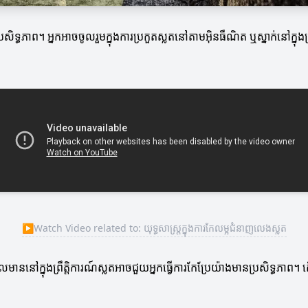
សិទ្ធភាព។ អ្នកអាចចូលរួមក្នុងការប្រកួតស្លតនៅតាមអ៊ិនធឺណិត ឬស្នាក់នៅក្នុ
▶
Watch Video related to: យុទ្ធសាស្ត្រក្នុងការកែលម្អជំនាញលេងស្លត
នៅក្នុងព្រឹត្តិការណ៍ស្លតអាចជួយអ្នកធ្វើការកែប្រែយ៉ាងមានប្រសិទ្ធភាព។ តើអ្