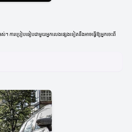
ំងអស់។ ការប្រៀបធៀបជាមួយអ្នកលេងផ្សេងទៀតនឹងអាចធ្វើឱ្យអ្នកចេះពី