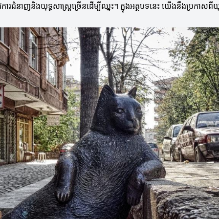
ារជំនាញនិងយុទ្ធសាស្ត្រច្រើនដើម្បីឈ្នះ។ ក្នុងអត្ថបទនេះ យើងនឹងប្រកាសពីយុ