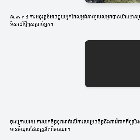
នอกจากนี้ ការអនុវត្តន៍អាចជួយអ្នកកែលម្អជំនាញរបស់អ្នកបានយ៉ាងមានប្រ
ទិសដៅថ្មីៗសម្រាប់អ្នក។
ចុងក្រោយនេះ ការយកចិត្តទុកដាក់លើការសម្រេចចិត្តនិងការវិភាគកីឡាដែលមាន
មានចំណុចដែលត្រូវតែពិចារណា។