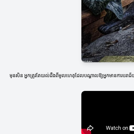
មុនសិន អ្នកត្រូវតែយល់ដឹងពីមូលហេតុដែលបណ្តាលឱ្យអ្នកមានការបរាជ័យក្ន