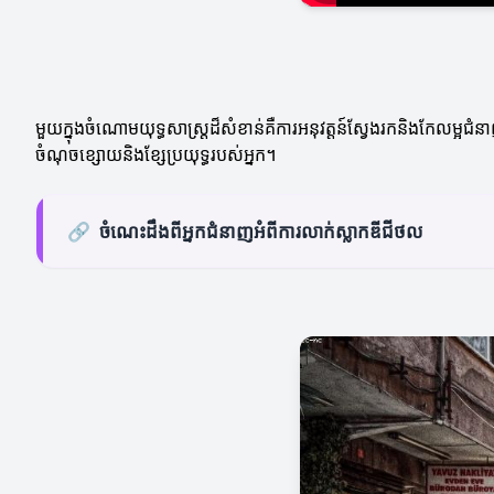
មួយក្នុងចំណោមយុទ្ធសាស្ត្រដ៏សំខាន់គឺការអនុវត្តន៍ស្វែងរកនិងកែលម្
ចំណុចខ្សោយនិងខ្សែប្រយុទ្ធរបស់អ្នក។
🔗
ចំណេះដឹងពីអ្នកជំនាញអំពីការលាក់ស្លាកឌីជីថល