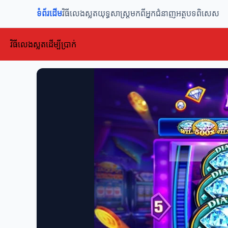
ទំព័រដើម
វិធីលេងស្លត
យុទ្ធសាស្ត្រ
មកពីអ្នកជំនាញ
អត្ថបទពិសេស
វិធីលេងស្លតដើម្បីប្រាក់