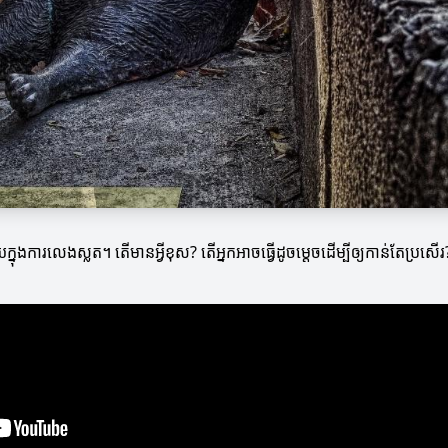
ុងការលេងស្លត។ តើមានអ្វីខុស? តើអ្នកអាចធ្វើដូចម្តេចដើម្បីឲ្យកាន់តែប្រសើរ