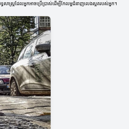
ទ្ធសាស្ត្រដែលអ្នកអាចប្រើប្រាស់ដើម្បីកែលម្អជំនាញលេងស្លតរបស់អ្នក។