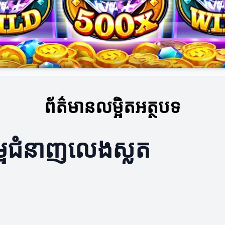
ព័ត៌មានលម្អិតអត្ថបទ
លម្អជំនាញលេងស្លត