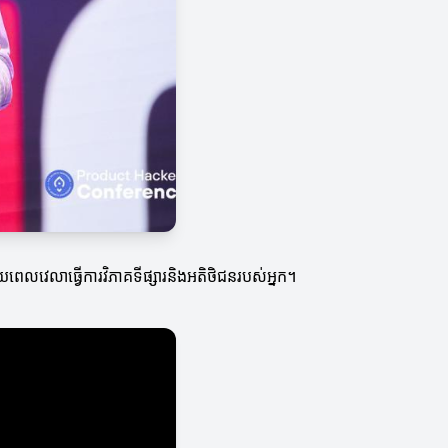
ណាយពេលវេលាធ្វើការវិភាគទីផ្សារនិងអតិថិជនរបស់អ្នក។