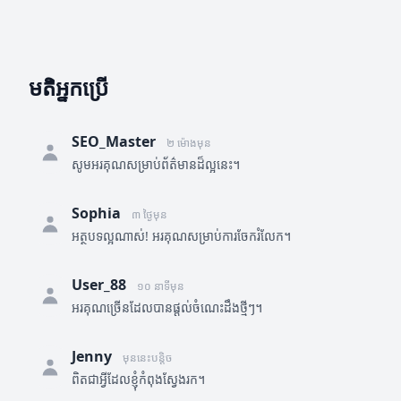
មតិអ្នកប្រើ
SEO_Master
២ ម៉ោងមុន
សូមអរគុណសម្រាប់ព័ត៌មានដ៏ល្អនេះ។
Sophia
៣ ថ្ងៃមុន
អត្ថបទល្អណាស់! អរគុណសម្រាប់ការចែករំលែក។
User_88
១០ នាទីមុន
អរគុណច្រើនដែលបានផ្តល់ចំណេះដឹងថ្មីៗ។
Jenny
មុននេះបន្តិច
ពិតជាអ្វីដែលខ្ញុំកំពុងស្វែងរក។