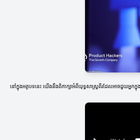
នៅក្នុងអត្ថបទនេះ យើងនឹងពិភាក្សាអំពីយុទ្ធសាស្ត្រពីរដែលអាចជួយអ្នកក្ន