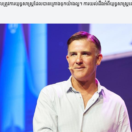
លត្រូវការយុទ្ធសាស្ត្រដែលបានគ្រោងទុកយ៉ាងល្អ។ ការយល់ដឹងអំពីយុទ្ធសាស្ត