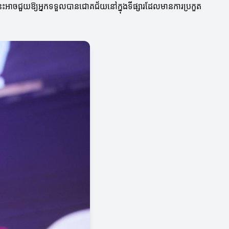
្រនេះអាចជួយឱ្យអ្នកទទួលបានជោគជ័យនៅក្នុងទីផ្សារដែលមានការប្រកួត