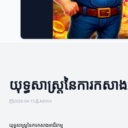
យុទ្ធសាស្ត្រនៃការកសាងអ
2026-04-15
Admin
យុទ្ធសាស្ត្រនៃការកសាងអាជីវកម្ម