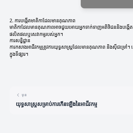
2. ការបង្កើតមាតិកាដែលមានគុណភាព
មាតិកាដែលមានគុណភាពអាចជួយអោយអ្នកទាក់ទាញអតិថិជននិងបង្កើតសំណង
ផលិតផលឬសេវាកម្មរបស់អ្នក។
ការសន្និដ្ឋាន
ការកសាងអាជីវកម្មត្រូវការយុទ្ធសាស្ត្រដែលមានគុណភាព និងស៊ីជម្រៅ
ក្នុងទីផ្សារ។
មុន
យុទ្ធសាស្ត្រសម្រាប់ការកើនឡើងនៃអាជីវកម្ម