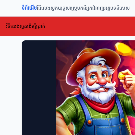
ទំព័រដើម
វិធីលេងស្លត
យុទ្ធសាស្ត្រ
មកពីអ្នកជំនាញ
អត្ថបទពិសេស
វិធីលេងស្លតដើម្បីប្រាក់