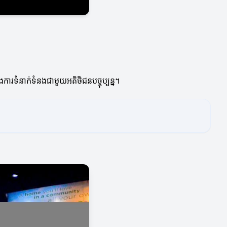
ការទំនាក់ទំនងជាមួយអតិថិជនបច្ចុប្បន្ន។