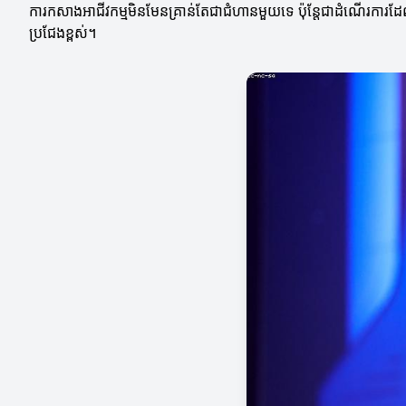
ការកសាងអាជីវកម្មមិនមែនគ្រាន់តែជាជំហានមួយទេ ប៉ុន្តែជាដំណើរការដែ
ប្រជែងខ្ពស់។