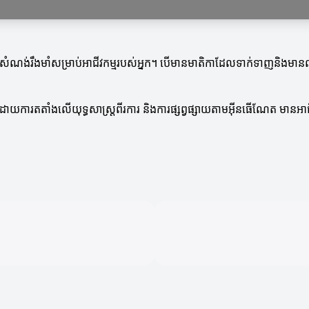
់រឹងមាំសម្រាប់អាជីវកម្មរបស់អ្នក។ បើមានមាតិកាដែលទាក់ទាញនិងមានលក្ខ
។ ដោយការតតាំងលើយុទ្ធសាស្ត្រពីរការ និងការផ្សព្វផ្សាយតាមអ៊ីនធើណែត មា