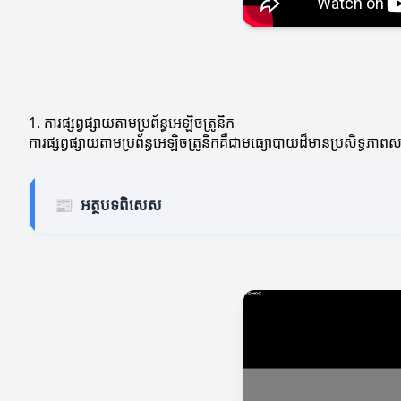
1. ការផ្សព្វផ្សាយតាមប្រព័ន្ធអេឡិចត្រូនិក
ការផ្សព្វផ្សាយតាមប្រព័ន្ធអេឡិចត្រូនិកគឺជាមធ្យោបាយដ៏មានប្រសិទ្ធភាព
📰
អត្ថបទពិសេស