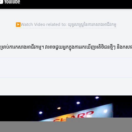
▶
Watch Video related to: យុទ្ធសាស្ត្រនៃការកសាងអាជីវកម្ម
សម្រាប់ការកសាងអាជីវកម្ម។ វាអាចជួយអ្នកក្នុងការរកឃើញអតិថិជនថ្មីៗ និងកសាង