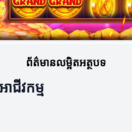
ព័ត៌មានលម្អិតអត្ថបទ
ាជីវកម្ម