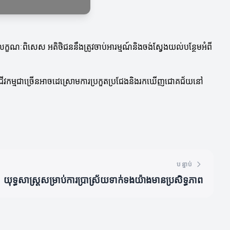
ណៈពិសេស អតិថិជននឹងត្រូវចាប់អារម្មណ៍និងចង់ស្វែងយល់បន្ថែមអំពី
នអាជីវកម្មជាច្រើនអាចដេស្រោមការប្រកួតប្រជែងនិងរកឃើញជោគជ័យនៅ
បន្ទាប់
យុទ្ធសាស្ត្រសម្រាប់ការប្រាស្រ័យទាក់ទងយ៉ាងមានប្រសិទ្ធភាព