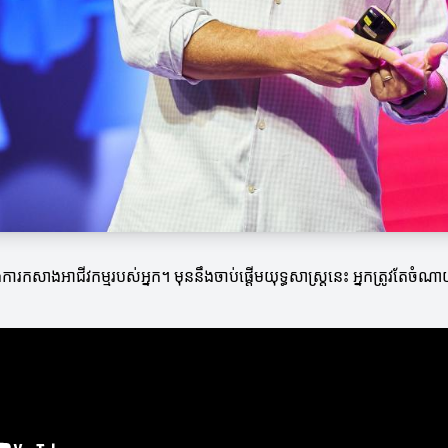
ុងការកសាងអាជីវកម្មរបស់អ្នក។ មុននឹងចាប់ផ្តើមយុទ្ធសាស្ត្រនេះ អ្នកត្រូវតែចំ