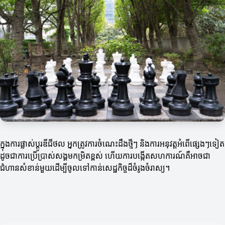
ក្នុងការផ្លាស់ប្តូរឌីជីថល អ្នកត្រូវការចំណេះដឹងថ្មីៗ និងការអនុវត្តអំពើផ្សេងៗទៀត
ដូចជាការប្រើប្រាស់សង្គមកម្រិតខ្ពស់ ហើយការបង្កើតសហការណ៍គឺអាចជា
ជំហានសំខាន់មួយដើម្បីចូលទៅកាន់សេដ្ឋកិច្ចដ៏ចំរូងចំរាស្យ។