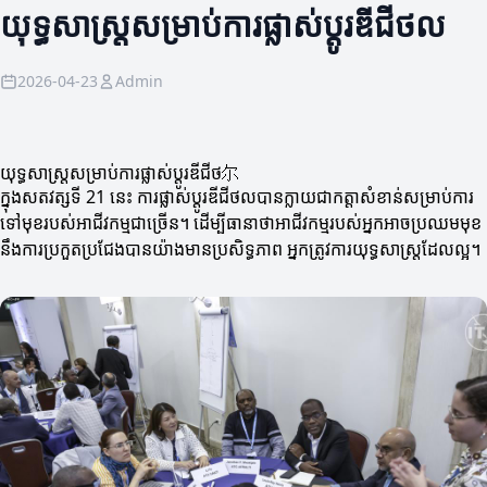
យុទ្ធសាស្ត្រសម្រាប់ការផ្លាស់ប្តូរឌីជីថល
2026-04-23
Admin
យុទ្ធសាស្ត្រសម្រាប់ការផ្លាស់ប្តូរឌីជីថ尔
ក្នុងសតវត្សទី 21 នេះ ការផ្លាស់ប្តូរឌីជីថលបានក្លាយជាកត្តាសំខាន់សម្រាប់ការ
ទៅមុខរបស់អាជីវកម្មជាច្រើន។ ដើម្បីធានាថាអាជីវកម្មរបស់អ្នកអាចប្រឈមមុខ
នឹងការប្រកួតប្រជែងបានយ៉ាងមានប្រសិទ្ធភាព អ្នកត្រូវការយុទ្ធសាស្ត្រដែលល្អ។