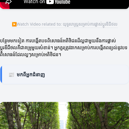
▶
Watch Video related to: យុទ្ធសាស្ត្រសម្រាប់ការផ្លាស់ប្តូរឌីជីថល
បន្ថែមមកទៀត ការបង្កើតបទពិសោធន៍អតិថិជនដ៏ល្អជាមួយនឹងការផ្លាស់
ប្តូរឌីជីថលគឺជាគម្រូមួយសំខាន់។ អ្នកគួរត្រូវងាកសម្រាប់ការបង្កើតពន្យល់នូវបទ
ពិសោធន៍ដែលល្អៗសម្រាប់អតិថិជន។
📰
មកពីអ្នកជំនាញ