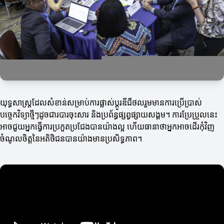
យុទ្ធសាស្ត្រដែលសំខាន់សម្រាប់ការផ្លាស់ប្តូរឌីជីថលរួមមានការប្រើប្រាស់
បច្ចេកវិទ្យាថ្មីៗដូចជារបារចុះសារ និងប្រព័ន្ធផ្សព្វផ្សាយសង្គម។ ការប្រែប្រួលនេះ
អាចជួយអ្នកធ្វើការប្រកួតប្រជែងបានយ៉ាងល្អ ហើយធានាថាអ្នកអាចដើរកុំវិញ
ចំណូលចិត្តនៃអតិថិជនបានយ៉ាងមានប្រសិទ្ធភាព។