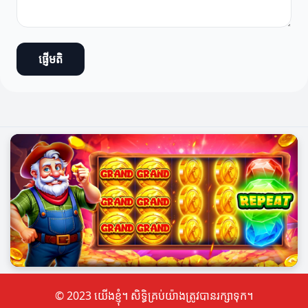
ផ្ញើមតិ
© 2023 យើងខ្ញុំ។ សិទ្ធិគ្រប់យ៉ាងត្រូវបានរក្សាទុក។