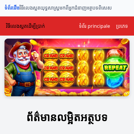
ទំព័រដើម
វិធីលេងស្លត
យុទ្ធសាស្ត្រ
មកពីអ្នកជំនាញ
អត្ថបទពិសេស
វិធីលេងស្លតដើម្បីប្រាក់
ទំព័រ principale
ប្រភេទ
ព័ត៌មានលម្អិតអត្ថបទ