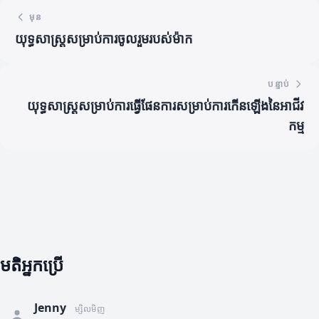
មុន
យុទ្ធសាស្ត្រសម្រាប់ការចូលរួមរបស់ម៉ាក
បន្ទាប់
យុទ្ធសាស្ត្រសម្រាប់ការធ្វើផែនការសម្រាប់ការកើនឡើងនៃអាជីវ
កម្ម
មតិអ្នកប្រើ
Jenny
ម្សិលមិញ