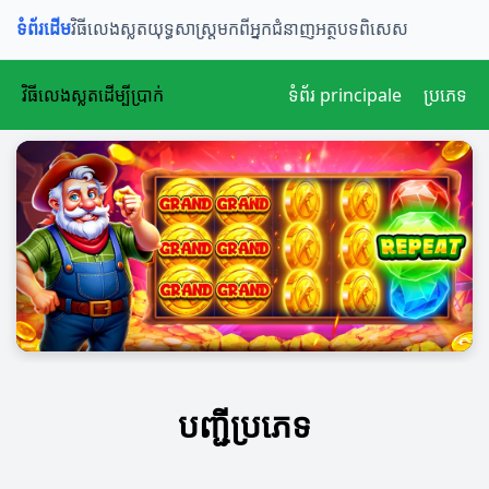
ទំព័រដើម
វិធីលេងស្លត
យុទ្ធសាស្ត្រ
មកពីអ្នកជំនាញ
អត្ថបទពិសេស
វិធីលេងស្លតដើម្បីប្រាក់
ទំព័រ principale
ប្រភេទ
បញ្ជីប្រភេទ