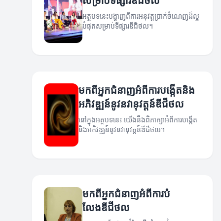
សម្រាប់ទីផ្សារឌីជីថល
អត្ថបទនេះបង្ហាញពីការអនុវត្តប្រាក់ចំណេញដ៏ល្អ
បំផុតសម្រាប់ទីផ្សារឌីជីថល។
មកពីអ្នកជំនាញអំពីការបង្កើតនិង
អភិវឌ្ឍន៍នូវនវានុវត្តន៍ឌីជីថល
នៅក្នុងអត្ថបទនេះ យើងនឹងពិភាក្សាអំពីការបង្កើត
និងអភិវឌ្ឍន៍នូវនវានុវត្តន៍ឌីជីថល។
មកពីអ្នកជំនាញអំពីការបំ
លែងឌីជីថល