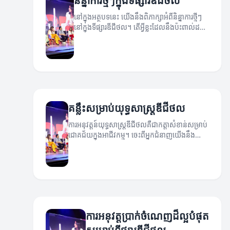
និន្នាការថ្មីៗក្នុងទីផ្សារឌីជីថល
នៅក្នុងអត្ថបទនេះ យើងនឹងពិភាក្សាអំពីនិន្នាការថ្មីៗ
នៅក្នុងទីផ្សារឌីជីថល។ តើអ្វីខ្លះដែលនឹងប៉ះពាល់ដល់
យុទ្ធសាស្ត្ររបស់អ្នក?
គន្លឹះសម្រាប់យុទ្ធសាស្ត្រឌីជីថល
ការអនុវត្តន៍យុទ្ធសាស្ត្រឌីជីថលគឺជាកត្តាសំខាន់សម្រាប់
ជោគជ័យក្នុងអាជីវកម្ម។ ចេះពីអ្នកជំនាញយើងនឹង
ពិភាក្សាអំពីគន្លឹះដ៏សំខាន់សម្រាប់ការអភិវឌ្ឍន៍យុទ្ធ
សាស្ត្រ។
ការអនុវត្តប្រាក់ចំណេញដ៏ល្អបំផុត