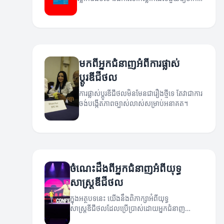
រឹងមាំឡើង។
មកពីអ្នកជំនាញអំពីការផ្លាស់
ប្តូរឌីជីថល
ការផ្លាស់ប្តូរឌីជីថលមិនមែនជារឿងថ្មីទេ តែវាជាការ
ចង់បង្កើតភាពច្បាស់លាស់សម្រាប់អនាគត។
ចំណេះដឹងពីអ្នកជំនាញអំពីយុទ្ធ
សាស្ត្រឌីជីថល
ក្នុងអត្ថបទនេះ យើងនឹងពិភាក្សាអំពីយុទ្ធ
សាស្ត្រឌីជីថលដែលប្រើប្រាស់ដោយអ្នកជំនាញ
ដើម្បីជួយសម្រេចបាននូវគោលបំណងជោគជ័យ។