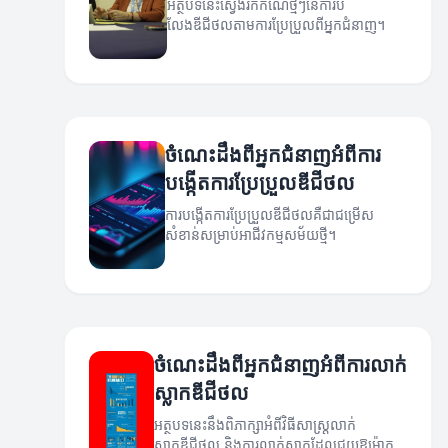
អត្ថបទនេះស្វែងរកកំណែថ្មីៗនៃការបំ
លែងឌីជីថលតាមការប្រែប្រួលពីអ្នកជំនាញ។
ចំណេះដឹងពីអ្នកជំនាញអំពីការ
បង្កើតការប្រែប្រួលឌីជីថល
ការបង្កើតការប្រែប្រួលឌីជីថលគឺជាជម្រើស
សំខាន់សម្រាប់អាជីវកម្មសម័យថ្មី។
ចំណេះដឹងពីអ្នកជំនាញអំពីការលាក់
ស្លាកឌីជីថល
អត្ថបទនេះនឹងពិភាក្សាអំពីវិធីសាស្ត្រលាក់
ស្លាកឌីជីថល និងការលាក់ស្លាកដែលជួយឱ្យម៉ាក