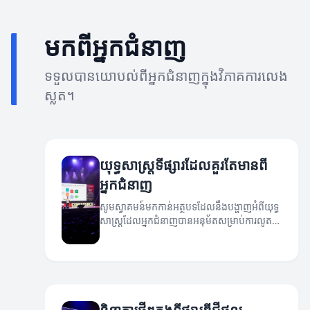
មកពីអ្នកជំនាញ
ទទួលបានយោបល់ពីអ្នកជំនាញក្នុងវិភាគការលេង
ស្លត។
យុទ្ធសាស្ត្រទីផ្សារដែលគួរតែមានពី
អ្នកជំនាញ
សូមស្វាគមន៍មកកាន់អត្ថបទដែលនឹងបង្ហាញអំពីយុទ្ធ
សាស្ត្រដែលអ្នកជំនាញបានអនុម័តសម្រាប់ការលូត
លាស់នៅក្នុងទីផ្សារ។