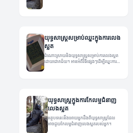
យុទ្ធសាស្ត្រសម្រាប់ឈ្នះក្នុងការលេង
ស្លត
ដំណោះស្រាយនិងយុទ្ធសាស្ត្រសម្រាប់ការលេងស្លត
ដោយជោគជ័យ។ អានអំពីវិធីផ្សេងៗដើម្បីឈ្នះការ
លេងស្លត។
យុទ្ធសាស្ត្រក្នុងការកែលម្អជំនាញ
លេងស្លត
អត្ថបទនេះនឹងអោយអ្នកដឹងពីយុទ្ធសាស្ត្រដែល
អាចជួយកែលម្អជំនាញលេងស្លតរបស់អ្នក។