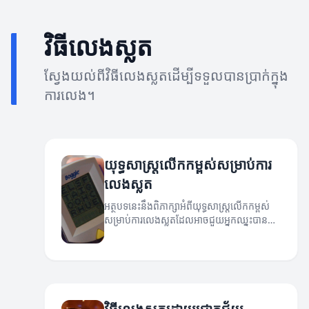
វិធីលេងស្លត
ស្វែងយល់ពីវិធីលេងស្លតដើម្បីទទួលបានប្រាក់ក្នុង
ការលេង។
យុទ្ធសាស្ត្រលើកកម្ពស់សម្រាប់ការ
លេងស្លត
អត្ថបទនេះនឹងពិភាក្សាអំពីយុទ្ធសាស្ត្រលើកកម្ពស់
សម្រាប់ការលេងស្លតដែលអាចជួយអ្នកឈ្នះបាន
ជាងមុន។