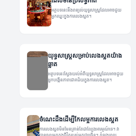
ដែលមានប្រសិទ្ធភាព
អត្ថបទនេះនឹងពន្យល់យុទ្ធសាស្ត្រដែលអាចជួយ
អ្នកឈ្នះក្នុងការលេងស្លត។
យុទ្ធសាស្ត្រសម្រាប់លេងស្លតយ៉ាង
ឆ្លាត
អត្ថបទនេះស្វែងយល់អំពីយុទ្ធសាស្ត្រដែលអាចជួយ
អ្នកបង្កើនភាពជោគជ័យក្នុងការលេងស្លត។
ចំណេះដឹងដើម្បីកែលម្អការលេងស្លត
ការលេងស្លតមិនមែនគ្រាន់តែជាល្បែងអារម្មណ៍ទេ។ វា
បានចូលមកក្នុងជីវិតរបស់អ្នកជាច្រើន។ កំឡុងពេលនេះ