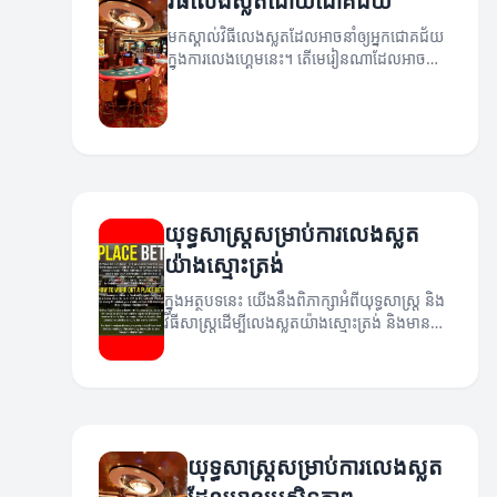
វិធីលេងស្លតដោយជោគជ័យ
មកស្គាល់វិធីលេងស្លតដែលអាចនាំឲ្យអ្នកជោគជ័យ
ក្នុងការលេងហ្គេមនេះ។ តើមេរៀនណាដែលអាចឈ្នះ
បាន?
យុទ្ធសាស្ត្រសម្រាប់ការលេងស្លត
យ៉ាងស្មោះត្រង់
ក្នុងអត្ថបទនេះ យើងនឹងពិភាក្សាអំពីយុទ្ធសាស្ត្រ និង
វិធីសាស្ត្រដើម្បីលេងស្លតយ៉ាងស្មោះត្រង់ និងមាន
ប្រសិទ្ធភាព។
យុទ្ធសាស្ត្រសម្រាប់ការលេងស្លត