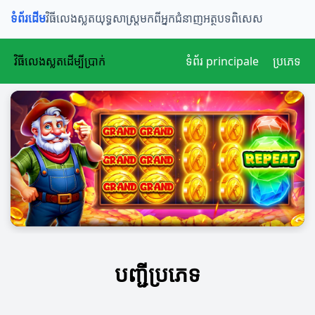
ទំព័រដើម
វិធីលេងស្លត
យុទ្ធសាស្ត្រ
មកពីអ្នកជំនាញ
អត្ថបទពិសេស
វិធីលេងស្លតដើម្បីប្រាក់
ទំព័រ principale
ប្រភេទ
បញ្ជីប្រភេទ