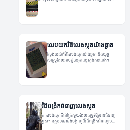
យើងនឹងស្វែងយល់ពីបច្ចេកទេសដើម្បីកែលម្អសមត្ថភាព
របស់អ្នក។
លេបយកវិធីលេងស្លតយ៉ាងឆ្លាត
ស្វែងយល់ពីវិធីលេងស្លតយ៉ាងឆ្លាត និងយុទ្ធ
សាស្ត្រដែលអាចជួយអ្នកឈ្នះក្នុងការលេង។
វិធីពង្រីកជំនាញលេងស្លត
ការលេងស្លតគឺជាផ្នែកមួយដែលតម្រូវឱ្យមានជំនាញ
ខ្ពស់។ អត្ថបទនេះនឹងបង្ហាញពីវិធីពង្រីកជំនាញរបស់
អ្នកក្នុងការលេងស្លត។